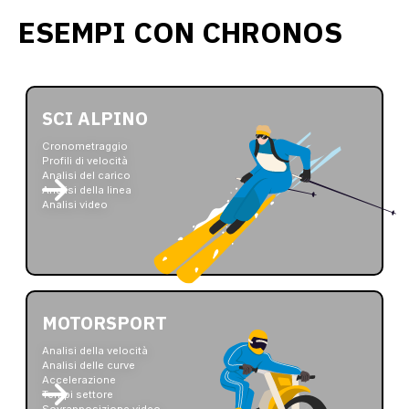
ESEMPI CON CHRONOS
SCI ALPINO
Cronometraggio
Profili di velocità
Analisi del carico
Analisi della linea
Analisi video
MOTORSPORT
Analisi della velocità
Analisi delle curve
Accelerazione
Tempi settore