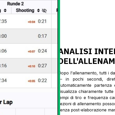
ANALISI INTE
DELL'ALLENA
Dopo l'allenamento, tutti i 
— in pochi secondi, dirett
automaticamente partenza e
visualizza chiaramente tutte 
tempi di tiro e frequenza car
sezioni di allenamento posso
senza post-elaborazione man