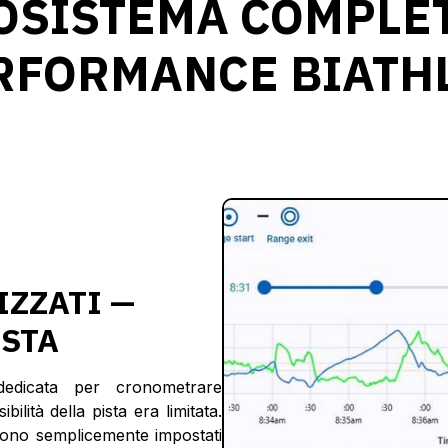
COSISTEMA COMPLET
RFORMANCE BIATH
IZZATI —
ISTA
edicata per cronometrare
lità della pista era limitata.
gono semplicemente impostati