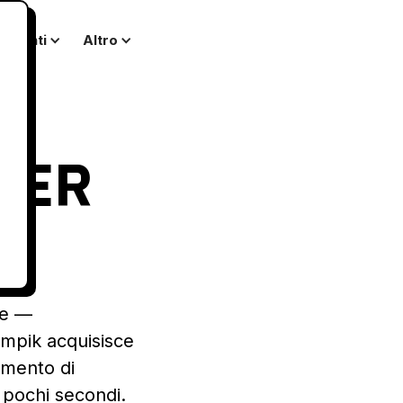
Clienti
Altro
TER
ie —
ympik acquisisce
namento di
in pochi secondi.